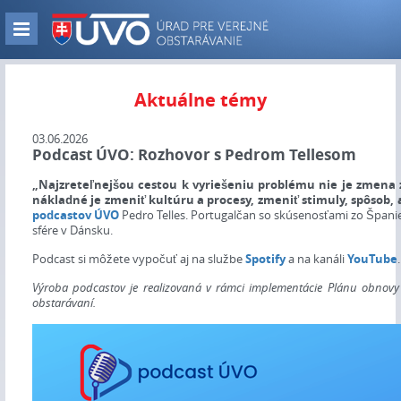
Skip
to
Zobraz
main
navigáciu
content
Aktuálne témy
03.06.2026
Podcast ÚVO: Rozhovor s Pedrom Tellesom
„Najzreteľnejšou cestou k vyriešeniu problému nie je zmena 
nákladné je zmeniť kultúru a procesy, zmeniť stimuly, spôsob,
podcastov ÚVO
Pedro Telles. Portugalčan so skúsenosťami zo Špani
sfére v Dánsku.
‍Podcast si môžete vypočuť aj na službe
Spotify
a na kanáli
YouTube
.
Výroba podcastov je realizovaná v rámci implementácie Plánu obnovy a 
obstarávaní.