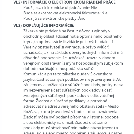
VI.2)
INFORMÁCIE O ELEKTRONICKOM RIADENÍ PRÁCE
Použije sa elektronické objednávanie:
Nie
Bude sa akceptovať elektronická fakturácia:
Nie
Použijú sa elektronické platby:
Áno
VI.3)
DOPLŇUJÚCE INFORMÁCIE:
Zákazka nie je delená na časti z dôvodu výhody v
obchodnej oblasti (dosiahnutia optimálneho poistného
krytia) a optimalizácie likvidácie poistných udalostí.
Verejný obstarávateľ si vyhradzuje právo vylúčiť
uchádzača, ak na základe dôveryhodných informácií má
dôvodné podozrenie, že uchádzač uzavrel v danom
verejnom obstarávaní s iným hospodárskym subjektom
dohodu narúšajúcu hospodársku súťaž.
Komunikácia pri tejto zákazke bude v Slovenskom
jazyku. Časť súťažných podkladov nie je zverejnená. Ak
záujemcovia požiadajú o súťažné podklady, poskytne sa
im nezverejnená časť súťažných podkladov a časť
zverejnených súťažných podkladov v editovateľnej
forme. Žiadosť o súťažné podklady je potrebné
adresovať na adresu verejného obstarávateľa - Mesto
Rožňava, ktorá je uvedená v bode I tohto oznámenia.
Žiadosť môže byť podaná písomne v listinnej podobe
alebo elektronicky na e-mail. Žiadosť o súťažné
podklady musí obsahovať minimálne názov (meno) a
adresu sídla alebo miesto podnikania záujemcu a názov