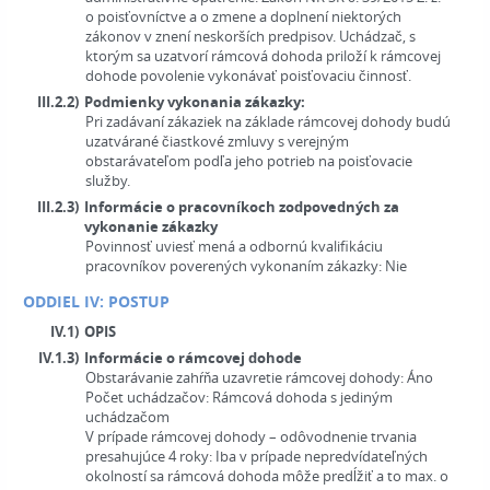
o poisťovníctve a o zmene a doplnení niektorých
zákonov v znení neskorších predpisov. Uchádzač, s
ktorým sa uzatvorí rámcová dohoda priloží k rámcovej
dohode povolenie vykonávať poisťovaciu činnosť.
III.2.2)
Podmienky vykonania zákazky:
Pri zadávaní zákaziek na základe rámcovej dohody budú
uzatvárané čiastkové zmluvy s verejným
obstarávateľom podľa jeho potrieb na poisťovacie
služby.
III.2.3)
Informácie o pracovníkoch zodpovedných za
vykonanie zákazky
Povinnosť uviesť mená a odbornú kvalifikáciu
pracovníkov poverených vykonaním zákazky:
Nie
ODDIEL IV: POSTUP
IV.1)
OPIS
IV.1.3)
Informácie o rámcovej dohode
Obstarávanie zahŕňa uzavretie rámcovej dohody:
Áno
Počet uchádzačov:
Rámcová dohoda s jediným
uchádzačom
V prípade rámcovej dohody – odôvodnenie trvania
presahujúce 4 roky:
Iba v prípade nepredvídateľných
okolností sa rámcová dohoda môže predĺžiť a to max. o