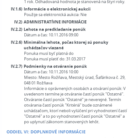
1 rok. Odhadovaná hodnota je stanovená na štyri roky.
IV.1.6)
Informácie o elektronickej aukcii
Použije sa elektronická aukcia:
Nie
IV.2)
ADMINISTRATÍVNE INFORMÁCIE
IV.2.2)
Lehota na predkladanie ponúk
Dátum a čas: 10.11.2016 09:00
IV.2.6)
Minimálna lehota, počas ktorej sú ponuky
uchádzačov viazané
Ponuka musí byť platná do
Ponuka musí platiť do: 31.03.2017
IV.2.7)
Podmienky na otváranie ponúk
Dátum a čas: 10.11.2016 10:00
Miesto:
Mesto Rožňava, Mestský úrad, Šafárikova č. 29,
048 01 Rožňava
Informácie o oprávnených osobách a otváraní ponúk:
V
uvedenom termíne je otváranie častí ponúk "Ostatné".
Otváranie častí ponúk "Ostatné" je neverejné. Termín
otvárania častí ponúk "Kritériá" bude oznámené
uchádzačom, ktorí neboli vylúčení pri vyhodnotení častí
"Ostatné" a to po vyhodnotení častí ponúk "Ostatné" a
po uplynutí zákonom stanovených lehôt.
ODDIEL VI: DOPLNKOVÉ INFORMÁCIE