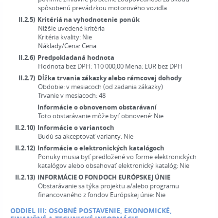
spôsobenú prevádzkou motorového vozidla.
II.2.5)
Kritériá na vyhodnotenie ponúk
Nižšie uvedené kritéria
Kritéria kvality:
Nie
Náklady/Cena:
Cena
II.2.6)
Predpokladaná hodnota
Hodnota bez DPH:
110 000,00
Mena:
EUR
bez DPH
II.2.7)
Dĺžka trvania zákazky alebo rámcovej dohody
Obdobie:
v mesiacoch (od zadania zákazky)
Trvanie v mesiacoch:
48
Informácie o obnovenom obstarávaní
Toto obstarávanie môže byť obnovené:
Nie
II.2.10)
Informácie o variantoch
Budú sa akceptovať varianty:
Nie
II.2.12)
Informácie o elektronických katalógoch
Ponuky musia byť predložené vo forme elektronických
katalógov alebo obsahovať elektronický katalóg:
Nie
II.2.13)
INFORMÁCIE O FONDOCH EURÓPSKEJ ÚNIE
Obstarávanie sa týka projektu a/alebo programu
financovaného z fondov Európskej únie:
Nie
ODDIEL III: OSOBNÉ POSTAVENIE, EKONOMICKÉ,