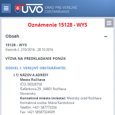
Skip
to
Zobraz
main
navigáciu
content
Zo
Oznámenie 15128 - WYS
nav
Obsah
15128 - WYS
Vestník č. 210/2016 - 28.10.2016
VÝZVA NA PREDKLADANIE PONÚK
ODDIEL I: VEREJNÝ OBSTARÁVATEĽ
I.1)
NÁZOV A ADRESY
Mesto Rožňava
IČO:
00328758
Šafárikova 29 , 04801 Rožňava
Slovensko
Kontaktné miesto (miesta):
Mestský úrad Rožňava
Kontaktná osoba:
Mária Kardošová
Telefón:
+421 587773256
Fax:
+421 58587324509