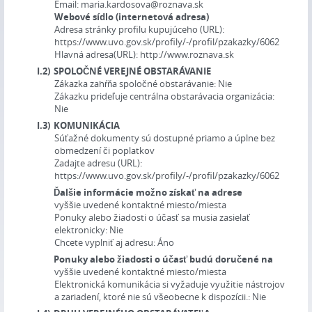
Email:
maria.kardosova@roznava.sk
Webové sídlo (internetová adresa)
Adresa stránky profilu kupujúceho (URL):
https://www.uvo.gov.sk/profily/-/profil/pzakazky/6062
Hlavná adresa(URL):
http://www.roznava.sk
I.2)
SPOLOČNÉ VEREJNÉ OBSTARÁVANIE
Zákazka zahŕňa spoločné obstarávanie:
Nie
Zákazku prideľuje centrálna obstarávacia organizácia:
Nie
I.3)
KOMUNIKÁCIA
Súťažné dokumenty sú dostupné priamo a úplne bez
obmedzení či poplatkov
Zadajte adresu (URL):
https://www.uvo.gov.sk/profily/-/profil/pzakazky/6062
Ďalšie informácie možno získať na adrese
vyššie uvedené kontaktné miesto/miesta
Ponuky alebo žiadosti o účasť sa musia zasielať
elektronicky:
Nie
Chcete vyplniť aj adresu:
Áno
Ponuky alebo žiadosti o účasť budú doručené na
vyššie uvedené kontaktné miesto/miesta
Elektronická komunikácia si vyžaduje využitie nástrojov
a zariadení, ktoré nie sú všeobecne k dispozícii.:
Nie