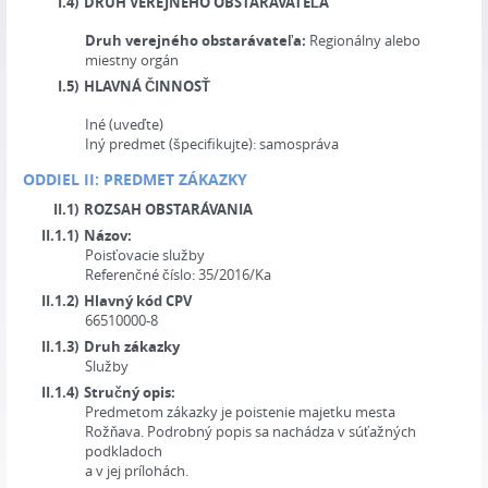
I.4)
DRUH VEREJNÉHO OBSTARÁVATEĽA
Druh verejného obstarávateľa:
Regionálny alebo
miestny orgán
I.5)
HLAVNÁ ČINNOSŤ
Iné (uveďte)
Iný predmet (špecifikujte):
samospráva
ODDIEL II: PREDMET ZÁKAZKY
II.1)
ROZSAH OBSTARÁVANIA
II.1.1)
Názov:
Poisťovacie služby
Referenčné číslo:
35/2016/Ka
II.1.2)
Hlavný kód CPV
66510000-8
II.1.3)
Druh zákazky
Služby
II.1.4)
Stručný opis:
Predmetom zákazky je poistenie majetku mesta
Rožňava. Podrobný popis sa nachádza v súťažných
podkladoch
a v jej prílohách.