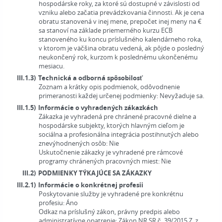
hospodárske roky, za ktoré sú dostupné v závislosti od
vzniku alebo začatia prevádzkovania činnosti. Ak je cena
obratu stanovená v inej mene, prepočet inej meny na €
sa stanoví na základe priemerného kurzu ECB
stanoveného ku koncu príslušného kalendárneho roka,
v ktorom je väčšina obratu vedená, ak pôjde o posledný
neukončený rok, kurzom k poslednému ukončenému
mesiacu.
III.1.3)
Technická a odborná spôsobilosť
Zoznam a krátky opis podmienok, odôvodnenie
primeranosti každej určenej podmienky:
Nevyžaduje sa.
III.1.5)
Informácie o vyhradených zákazkách
Zákazka je vyhradená pre chránené pracovné dielne a
hospodárske subjekty, ktorých hlavným cieľom je
sociálna a profesionálna integrácia postihnutých alebo
znevýhodnených osôb:
Nie
Uskutočnenie zákazky je vyhradené pre rámcové
programy chránených pracovných miest:
Nie
III.2)
PODMIENKY TÝKAJÚCE SA ZÁKAZKY
III.2.1)
Informácie o konkrétnej profesii
Poskytovanie služby je vyhradené pre konkrétnu
profesiu:
Áno
Odkaz na príslušný zákon, právny predpis alebo
administratívne opatrenie:
Zákon NR SR č. 39/2015 Z. z.