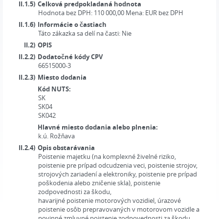
II.1.5)
Celková predpokladaná hodnota
Hodnota bez DPH:
110 000,00
Mena:
EUR
bez DPH
II.1.6)
Informácie o častiach
Táto zákazka sa delí na časti:
Nie
II.2)
OPIS
II.2.2)
Dodatočné kódy CPV
66515000-3
II.2.3)
Miesto dodania
Kód NUTS:
SK
SK04
SK042
Hlavné miesto dodania alebo plnenia:
k.ú. Rožňava
II.2.4)
Opis obstarávania
Poistenie majetku (na komplexné živelné riziko,
poistenie pre prípad odcudzenia veci, poistenie strojov,
strojových zariadení a elektroniky, poistenie pre prípad
poškodenia alebo zničenie skla), poistenie
zodpovednosti za škodu,
havarijné poistenie motorových vozidiel, úrazové
poistenie osôb prepravovaných v motorovom vozidle a
povinné zmluvné poistenie zodpovednosti za škodu