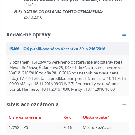
súťaže.
VI.5)
DÁTUM ODOSLANIA TOHTO OZNÁMENIA:
26.10.2016
Redakčné opravy
15466 - IOX publikovaná vo Vestníku číslo 216/2016
V oznámení 15128-WYS verejného obstarávateľa/obstarávateľa
Mesto Rožňava, Šafárikova 29, 048 01 Rožňava zverejnenom vo
VVO č. 210/2016 zo dňa 28.10.2016 boli nesprávne zverejnené
údaje IV.2.2) Lehota na predkladanie ponúk Namiesto: 10.11.2016
09:00 Má byť: 18.11.2016 09:00 IV.2.7) Podmienky na otváranie
ponúk Namiesto: 10.11.2016 10:00 Má byť: 18.11.2016 10:00
Súvisiace oznámenia
Číslo oznámenia
Rok
Obstarávateľ
17292 - IPS
2016
Mesto Rožňava