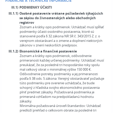
FINANČNÉ A TECHNICKÉ INFORMÁCIE
III.1)
PODMIENKY ÚČASTI
III.1.1)
Osobné postavenie vrátane požiadaviek týkajúcich
sa zápisu do živnostenských alebo obchodných
registrov
Zoznam a krátky opis podmienok:
Uchádzač musí spĺňať
podmienky účasti osobného postavenia, ktoré sú
stanovené podľa § 32 zákona NR SR č. 343/2015 Z. z. o
verejnom obstarávaní a o zmene a doplnení niektorých
zákonov v znení neskorších predpisov.
III.1.2)
Ekonomické a finančné postavenie
Zoznam a krátky opis podmienok, odôvodnenie
primeranosti každej určenej podmienky:
Uchádzač musí
preukázať, že za posledné tri hospodárske roky spolu
mal celkový obrat v minimálnej výške 150 000 €.
Odôvodnenie potreby podmienky a jej primeranosti
podľa § 38 ods. 5 zákona: Verejný obstarávateľ požaduje
túto podmienku pre overenie uchádzača, že bude
schopný z hľadiska svojho ekonomického postavenia
plniť predmet zákazky. Požadovaná podmienka je
primeraná vzhľadom na predpokladanú hodnotu
zákazky.
Minimálna požadovaná úroveň štandardov:
Uchádzač
predloží prehľad o celkovom obrate za posledné tri