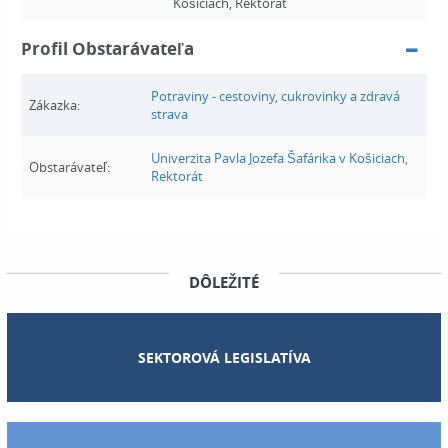
Košiciach, Rektorát
Profil Obstarávateľa
Potraviny - cestoviny, cukrovinky a zdravá
Zákazka:
strava
Univerzita Pavla Jozefa Šafárika v Košiciach,
Obstarávateľ:
Rektorát
DÔLEŽITÉ
SEKTOROVÁ LEGISLATÍVA