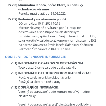
IV.2.6)
Minimálna lehota, počas ktorej sú ponuky
uchádzačov viazané
Ponuka musí platiť do: 31.03.2022
IV.2.7)
Podmienky na otváranie ponúk
Dátum a čas: 10.11.2021 10:15
Miesto:
Neverejné otváranie ponúk, resp. ich
odšifrovanie a sprístupnenie elektronickými
prostriedkami, spôsobom určeným funkcionalitou EKS,
sa uskutoční v súlade so zákonom v rámci systému EKS
na adrese Univerzita Pavla Jozefa Šafárika v Košiciach,
Rektorát, Šrobárova 2, 041 80 Košice.
ODDIEL VI: DOPLNKOVÉ INFORMÁCIE
VI.1)
INFORMÁCIE O OPAKOVANÍ OBSTARÁVANIA
Toto obstarávanie sa bude opakovať:
Nie
VI.2)
INFORMÁCIE O ELEKTRONICKOM RIADENÍ PRÁCE
Použije sa elektronické objednávanie
Použijú sa elektronické platby
VI.3)
DOPLŇUJÚCE INFORMÁCIE:
Verejný obstarávateľ bude komunikovať výhradne
elektronicky.
Verejný obstarávateľ zverejňuje súťažné podklady a