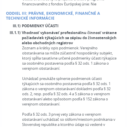
financovaného z fondov Európskej únie:
Nie
ODDIEL III: PRÁVNE, EKONOMICKÉ, FINANČNÉ A
TECHNICKÉ INFORMÁCIE
III.1)
PODMIENKY ÚČASTI
III.1.1)
Vhodnosť vykonávať profesionálnu činnosť vrátane
požiadaviek týkajúcich sa zápisu do živnostenských
alebo obchodných registrov
Zoznam a krátky opis podmienok:
Verejného
obstarávania sa môže zúčastniť hospodársky subjekt,
ktorý spĺňa taxatívne určené podmienky účasti týkajúce
sa osobného postavenia podľa § 32 ods. 1 zákona o
verejnom obstarávaní.
Uchádzač preukáže splnenie podmienok účasti
týkajúcich sa osobného postavenia podľa § 32 ods. 1
zákona o verejnom obstarávaní dokladmi podľa § 32
ods. 2, resp. podľa § 32 ods. 4 a 5 zákona o verejnom
obstarávaní alebo spôsobom podľa § 152 zákona o
verejnom obstarávaní.
Podľa § 32 ods. 3 prvej vety zákona o verejnom
obstarávaní uchádzač so sídlom/miestom podnikania v
Slovenskej republike a ktorého údaje sú vedené v