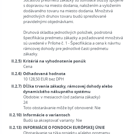
Súčasťou predmetu zákazky sú súvisiace služby spojené
s dopravou na miesto dodania, naložením a vyložením
dodávaného tovaru na miesto dodania. Množstvá
jednotlivých druhov tovaru budú spresňované
pravidelnými objednávkami.
Druhová skladba jednotlivých položiek, podrobná
špecifikácia predmetu zákazky a požadované množstvá
sú uvedené v Prílohe č. 1 - Špecifikácia a cena k návrhu
rámcovej dohody pre jednotlivé časti predmetu
zákazky.
II.2.5)
Kritériá na vyhodnotenie ponúk
Cena
II.2.6)
Odhadovaná hodnota
10 128,50
EUR
bez DPH
II.2.7)
Dĺžka trvania zákazky, rámcovej dohody alebo
dynamického nákupného systému
Obdobie:
v mesiacoch (od zadania zákazky)
24
Toto obstarávanie môže byť obnovené:
Nie
II.2.10)
Informácie o variantoch
Budú sa akceptovať varianty:
Nie
II.2.13)
INFORMÁCIE O FONDOCH EURÓPSKEJ ÚNIE
Obstarávanie sa týka projektu a/alebo programu