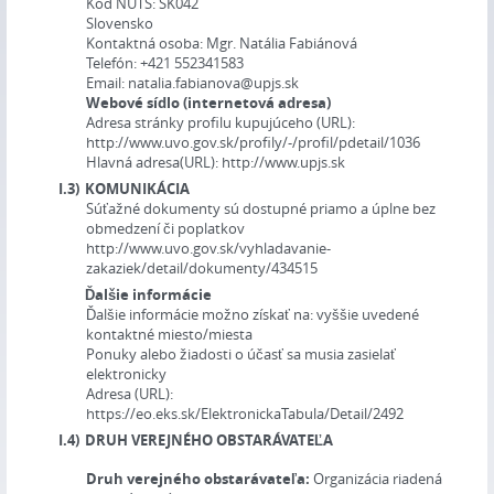
Kód NUTS:
SK042
Slovensko
Kontaktná osoba:
Mgr. Natália Fabiánová
Telefón:
+421 552341583
Email:
natalia.fabianova@upjs.sk
Webové sídlo (internetová adresa)
Adresa stránky profilu kupujúceho (URL):
http://www.uvo.gov.sk/profily/-/profil/pdetail/1036
Hlavná adresa(URL):
http://www.upjs.sk
I.3)
KOMUNIKÁCIA
Súťažné dokumenty sú dostupné priamo a úplne bez
obmedzení či poplatkov
http://www.uvo.gov.sk/vyhladavanie-
zakaziek/detail/dokumenty/434515
Ďalšie informácie
Ďalšie informácie možno získať na:
vyššie uvedené
kontaktné miesto/miesta
Ponuky alebo žiadosti o účasť sa musia zasielať
elektronicky
Adresa (URL):
https://eo.eks.sk/ElektronickaTabula/Detail/2492
I.4)
DRUH VEREJNÉHO OBSTARÁVATEĽA
Druh verejného obstarávateľa:
Organizácia riadená