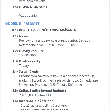
verejným právom
I.5)
HLAVNÁ ČINNOSŤ
Vzdelávanie
ODDIEL II: PREDMET
II.1)
ROZSAH VEREJNÉHO OBSTARÁVANIA
II.1.1)
Názov:
Potraviny - cestoviny, cukrovinky a zdravá strava
Referenčné číslo:
REK001528/2021-UVO
II.1.2)
Hlavný kód CPV
15000000-8
II.1.3)
Druh zákazky
Tovary
II.1.4)
Stručný opis:
Predmetom zákazky je nákup a dodávanie cestovín,
múky, ryže, cukroviniek a zdravých hotových jedál pre
Univerzitu Pavla Jozefa Šafárika v Košiciach.
II.1.5)
Celková odhadovaná hodnota
70 010,80
EUR
bez DPH
II.1.6)
Informácie o častiach
Táto zákazka sa delí na časti:
Áno
Zadajte, koľkokrát sa použije časť II.2:
3