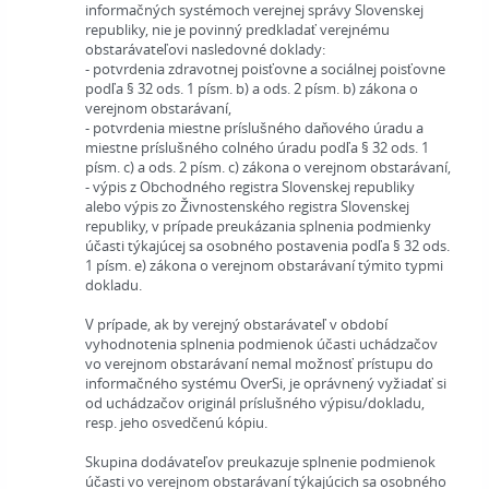
informačných systémoch verejnej správy Slovenskej
republiky, nie je povinný predkladať verejnému
obstarávateľovi nasledovné doklady:
- potvrdenia zdravotnej poisťovne a sociálnej poisťovne
podľa § 32 ods. 1 písm. b) a ods. 2 písm. b) zákona o
verejnom obstarávaní,
- potvrdenia miestne príslušného daňového úradu a
miestne príslušného colného úradu podľa § 32 ods. 1
písm. c) a ods. 2 písm. c) zákona o verejnom obstarávaní,
- výpis z Obchodného registra Slovenskej republiky
alebo výpis zo Živnostenského registra Slovenskej
republiky, v prípade preukázania splnenia podmienky
účasti týkajúcej sa osobného postavenia podľa § 32 ods.
1 písm. e) zákona o verejnom obstarávaní týmito typmi
dokladu.
V prípade, ak by verejný obstarávateľ v období
vyhodnotenia splnenia podmienok účasti uchádzačov
vo verejnom obstarávaní nemal možnosť prístupu do
informačného systému OverSi, je oprávnený vyžiadať si
od uchádzačov originál príslušného výpisu/dokladu,
resp. jeho osvedčenú kópiu.
Skupina dodávateľov preukazuje splnenie podmienok
účasti vo verejnom obstarávaní týkajúcich sa osobného