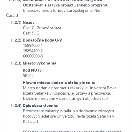
Obstarávanie sa týka projektu a/alebo programu
financovaného z fondov Európskej únie:
Nie
Časť: 3
II.2.1)
Názov
Časť C - Zdravá strava
Časť č.:
C
II.2.2)
Dodatočné kódy CPV
15894000-1
15894100-2
60000000-8
II.2.3)
Miesto vykonania
Kód NUTS:
SK042
Hlavné miesto dodania alebo plnenia:
Miesto dodania predmetu zákazky je Univerzita Pavla
Jozefa Šafárika v Košiciach, jej ústavy a pracoviská,
bližšie definované v samostatných objednávkach.
II.2.4)
Opis obstarávania:
Predmetom zákazky je nákup a dodávanie zdravých
hotových jedál pre Univerzitu Pavla Jozefa Šafárika v
Košiciach.