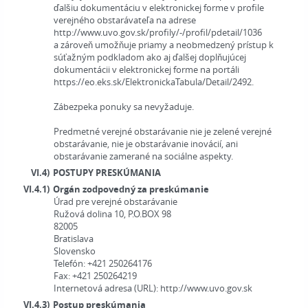
ďalšiu dokumentáciu v elektronickej forme v profile
verejného obstarávateľa na adrese
http://www.uvo.gov.sk/profily/-/profil/pdetail/1036
a zároveň umožňuje priamy a neobmedzený prístup k
súťažným podkladom ako aj ďalšej doplňujúcej
dokumentácii v elektronickej forme na portáli
https://eo.eks.sk/ElektronickaTabula/Detail/2492.
Zábezpeka ponuky sa nevyžaduje.
Predmetné verejné obstarávanie nie je zelené verejné
obstarávanie, nie je obstarávanie inovácií, ani
obstarávanie zamerané na sociálne aspekty.
VI.4)
POSTUPY PRESKÚMANIA
VI.4.1)
Orgán zodpovedný za preskúmanie
Úrad pre verejné obstarávanie
Ružová dolina 10, P.O.BOX 98
82005
Bratislava
Slovensko
Telefón:
+421 250264176
Fax:
+421 250264219
Internetová adresa (URL):
http://www.uvo.gov.sk
VI.4.3)
Postup preskúmania