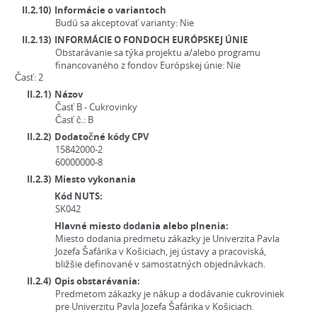
II.2.10)
Informácie o variantoch
Budú sa akceptovať varianty:
Nie
II.2.13)
INFORMÁCIE O FONDOCH EURÓPSKEJ ÚNIE
Obstarávanie sa týka projektu a/alebo programu
financovaného z fondov Európskej únie:
Nie
Časť: 2
II.2.1)
Názov
Časť B - Cukrovinky
Časť č.:
B
II.2.2)
Dodatočné kódy CPV
15842000-2
60000000-8
II.2.3)
Miesto vykonania
Kód NUTS:
SK042
Hlavné miesto dodania alebo plnenia:
Miesto dodania predmetu zákazky je Univerzita Pavla
Jozefa Šafárika v Košiciach, jej ústavy a pracoviská,
bližšie definované v samostatných objednávkach.
II.2.4)
Opis obstarávania:
Predmetom zákazky je nákup a dodávanie cukroviniek
pre Univerzitu Pavla Jozefa Šafárika v Košiciach.