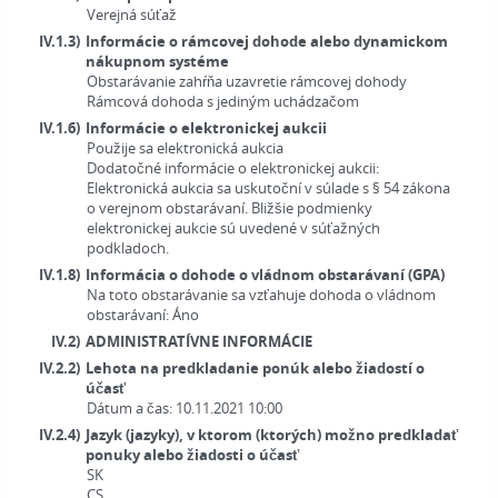
Verejná súťaž
IV.1.3)
Informácie o rámcovej dohode alebo dynamickom
nákupnom systéme
Obstarávanie zahŕňa uzavretie rámcovej dohody
Rámcová dohoda s jediným uchádzačom
IV.1.6)
Informácie o elektronickej aukcii
Použije sa elektronická aukcia
Dodatočné informácie o elektronickej aukcii:
Elektronická aukcia sa uskutoční v súlade s § 54 zákona
o verejnom obstarávaní. Bližšie podmienky
elektronickej aukcie sú uvedené v súťažných
podkladoch.
IV.1.8)
Informácia o dohode o vládnom obstarávaní (GPA)
Na toto obstarávanie sa vzťahuje dohoda o vládnom
obstarávaní:
Áno
IV.2)
ADMINISTRATÍVNE INFORMÁCIE
IV.2.2)
Lehota na predkladanie ponúk alebo žiadostí o
účasť
Dátum a čas: 10.11.2021 10:00
IV.2.4)
Jazyk (jazyky), v ktorom (ktorých) možno predkladať
ponuky alebo žiadosti o účasť
SK
CS