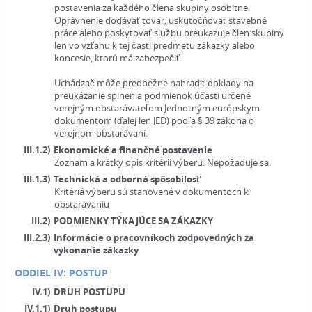
postavenia za každého člena skupiny osobitne.
Oprávnenie dodávať tovar, uskutočňovať stavebné
práce alebo poskytovať službu preukazuje člen skupiny
len vo vzťahu k tej časti predmetu zákazky alebo
koncesie, ktorú má zabezpečiť.
Uchádzač môže predbežne nahradiť doklady na
preukázanie splnenia podmienok účasti určené
verejným obstarávateľom Jednotným európskym
dokumentom (ďalej len JED) podľa § 39 zákona o
verejnom obstarávaní.
III.1.2)
Ekonomické a finančné postavenie
Zoznam a krátky opis kritérií výberu:
Nepožaduje sa.
III.1.3)
Technická a odborná spôsobilosť
Kritériá výberu sú stanovené v dokumentoch k
obstarávaniu
III.2)
PODMIENKY TÝKAJÚCE SA ZÁKAZKY
III.2.3)
Informácie o pracovníkoch zodpovedných za
vykonanie zákazky
ODDIEL IV: POSTUP
IV.1)
DRUH POSTUPU
IV.1.1)
Druh postupu