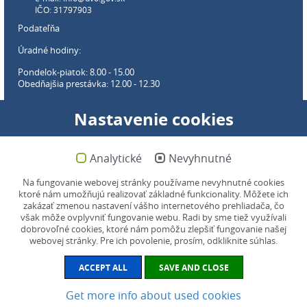
IČO: 31797903
Podateľňa
Úradné hodiny:
Pondelok-piatok: 8.00 - 15.00
Obedňajšia prestávka: 12.00 - 12.30
Webové sídlo úradu:
Nastavenie cookies
Pondelok-piatok: 8:00-16:00
(garantovaná dostupnosť)
(len pracovné dni.
Viac info
.)
Analytické
Nevyhnutné
Mapa stránok
Na fungovanie webovej stránky používame nevyhnutné cookies
ktoré nám umožňujú realizovať základné funkcionality. Môžete ich
Webmaster:
webmaster@uvo.gov.sk
zakázať zmenou nastavení vášho internetového prehliadača, čo
však môže ovplyvniť fungovanie webu. Radi by sme tiež využívali
Podnety a pripomienky
dobrovoľné cookies, ktoré nám pomôžu zlepšiť fungovanie našej
webovej stránky. Pre ich povolenie, prosím, odkliknite súhlas.
Vyhlásenie o prístupnosti
(pdf, 461 kB)
ACCEPT ALL
SAVE AND CLOSE
Get more info about used cookies
©2021 ÚVO – Úrad pre verejné obstarávanie. Všetky práva vyhradené.