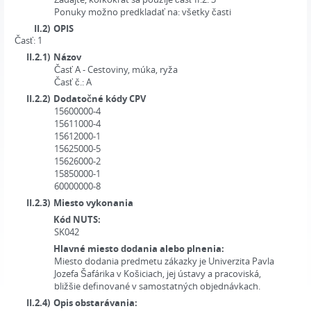
Ponuky možno predkladať na:
všetky časti
II.2)
OPIS
Časť: 1
II.2.1)
Názov
Časť A - Cestoviny, múka, ryža
Časť č.:
A
II.2.2)
Dodatočné kódy CPV
15600000-4
15611000-4
15612000-1
15625000-5
15626000-2
15850000-1
60000000-8
II.2.3)
Miesto vykonania
Kód NUTS:
SK042
Hlavné miesto dodania alebo plnenia:
Miesto dodania predmetu zákazky je Univerzita Pavla
Jozefa Šafárika v Košiciach, jej ústavy a pracoviská,
bližšie definované v samostatných objednávkach.
II.2.4)
Opis obstarávania: