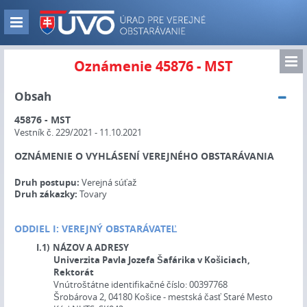
Skip
to
Zobraz
main
navigáciu
content
Zo
Oznámenie 45876 - MST
nav
Obsah
45876 - MST
Vestník č. 229/2021 - 11.10.2021
OZNÁMENIE O VYHLÁSENÍ VEREJNÉHO OBSTARÁVANIA
Druh postupu:
Verejná súťaž
Druh zákazky:
Tovary
ODDIEL I: VEREJNÝ OBSTARÁVATEĽ
I.1)
NÁZOV A ADRESY
Univerzita Pavla Jozefa Šafárika v Košiciach,
Rektorát
Vnútroštátne identifikačné číslo:
00397768
Šrobárova 2, 04180 Košice - mestská časť Staré Mesto