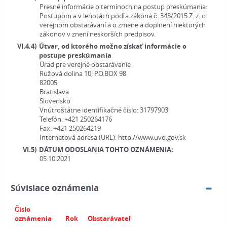
Presné informácie o termínoch na postup preskúmania:
Postupom a v lehotách podľa zákona č. 343/2015 Z. z. o
verejnom obstarávaní a o zmene a doplnení niektorých
zákonov v znení neskorších predpisov.
VI.4.4)
Útvar, od ktorého možno získať informácie o
postupe preskúmania
Úrad pre verejné obstarávanie
Ružová dolina 10, P.O.BOX 98
82005
Bratislava
Slovensko
Vnútroštátne identifikačné číslo:
31797903
Telefón:
+421 250264176
Fax:
+421 250264219
Internetová adresa (URL):
http://www.uvo.gov.sk
VI.5)
DÁTUM ODOSLANIA TOHTO OZNÁMENIA:
05.10.2021
Súvisiace oznámenia
Číslo
oznámenia
Rok
Obstarávateľ