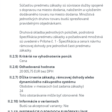
Súčasťou predmetu zákazky sú súvisiace služby spojené
s dopravou na miesto dodania, naložením a vyložením
dodávaného tovaru na miesto dodania. Množstvá
jednotlivých druhov tovaru budú spresňované
pravidelnými objednávkami.
Druhová skladba jednotlivých položiek, podrobná
špecifikácia predmetu zákazky a požadované množstvá
sú uvedené v Prílohe č. 1 - Špecifikácia a cena k návrhu
rámcovej dohody pre jednotlivé časti predmetu
zákazky.
II.2.5)
Kritériá na vyhodnotenie ponúk
Cena
II.2.6)
Odhadovaná hodnota
20 005,75
EUR
bez DPH
II.2.7)
Dĺžka trvania zákazky, rámcovej dohody alebo
dynamického nákupného systému
Obdobie:
v mesiacoch (od zadania zákazky)
24
Toto obstarávanie môže byť obnovené:
Nie
II.2.10)
Informácie o variantoch
Budú sa akceptovať varianty:
Nie
II.2.13)
INFORMÁCIE O FONDOCH EURÓPSKEJ ÚNIE