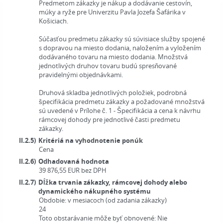
Predmetom zákazky je nákup a dodávanie cestovín,
múky a ryže pre Univerzitu Pavla Jozefa Šafárika v
Košiciach.
Súčasťou predmetu zákazky sú súvisiace služby spojené
s dopravou na miesto dodania, naložením a vyložením
dodávaného tovaru na miesto dodania. Množstvá
jednotlivých druhov tovaru budú spresňované
pravidelnými objednávkami.
Druhová skladba jednotlivých položiek, podrobná
špecifikácia predmetu zákazky a požadované množstvá
sú uvedené v Prílohe č. 1 - Špecifikácia a cena k návrhu
rámcovej dohody pre jednotlivé časti predmetu
zákazky.
II.2.5)
Kritériá na vyhodnotenie ponúk
Cena
II.2.6)
Odhadovaná hodnota
39 876,55
EUR
bez DPH
II.2.7)
Dĺžka trvania zákazky, rámcovej dohody alebo
dynamického nákupného systému
Obdobie:
v mesiacoch (od zadania zákazky)
24
Toto obstarávanie môže byť obnovené:
Nie