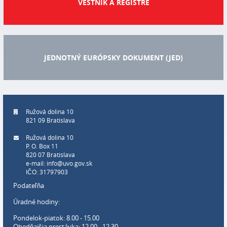
VESTNÍK A REGISTRE
JEDNOTNÝ EURÓPSKY DOKUMENT (JED)
Ružová dolina 10
821 09 Bratislava
Ružová dolina 10
P. O. Box 11
820 07 Bratislava
e-mail:
info@uvo.gov.sk
IČO: 31797903
Podateľňa
Úradné hodiny:
Pondelok-piatok: 8.00 - 15.00
Obedňajšia prestávka: 12.00 - 12.30