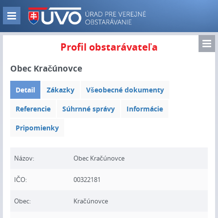
Skip
to
Zobraz
main
navigáciu
content
Zo
Profil obstarávateľa
nav
Obec Kračúnovce
Detail
Zákazky
Všeobecné dokumenty
Referencie
Súhrnné správy
Informácie
Pripomienky
Názov:
Obec Kračúnovce
IČO:
00322181
Obec:
Kračúnovce