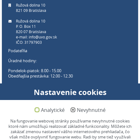
Ružová dolina 10
821 09 Bratislava
Ružová dolina 10
P. O. Box 11
820 07 Bratislava
e-mail:
info@uvo.gov.sk
IČO: 31797903
Podateľňa
Úradné hodiny:
Pondelok-piatok: 8.00 - 15.00
Obedňajšia prestávka: 12.00 - 12.30
Webové sídlo úradu:
Nastavenie cookies
Pondelok-piatok: 8:00-16:00
(garantovaná dostupnosť)
(len pracovné dni.
Viac info
.)
Analytické
Nevyhnutné
Mapa stránok
Na fungovanie webovej stránky používame nevyhnutné cookies
ktoré nám umožňujú realizovať základné funkcionality. Môžete ich
Webmaster:
webmaster@uvo.gov.sk
zakázať zmenou nastavení vášho internetového prehliadača, čo
však môže ovplyvniť fungovanie webu. Radi by sme tiež využívali