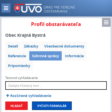
Skip
to
Zobraz
main
navigáciu
content
Zo
Profil obstarávateľa
nav
Obec Krajná Bystrá
Detail
Zákazky
Všeobecné dokumenty
Referencie
Súhrnné správy
Informácie
Pripomienky
Textové vyhľadávanie
Rozšírené vyhľadávanie
HĽADAŤ
VYČISTI FORMULÁR