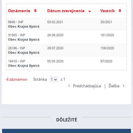
Oznámenie
Dátum zverejnenia
Vestník
9845 - INP
03.02.2021
35/2021
Obec Krajná Bystrá
31565 - INP
26.08.2020
181/2020
Obec Krajná Bystrá
28186 - INP
29.07.2020
159/2020
Obec Krajná Bystrá
18410 - INP
05.05.2020
97/2020
Obec Krajná Bystrá
4 záznamov
Stránka
z 1
Predchádzajúca
|
Ďalšia
DÔLEŽITÉ