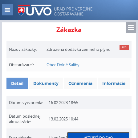
Skip
to
Zobraz
main
navigáciu
content
Zo
Zákazka
nav
EVO
Názov zákazky:
Združená dodávka zemného plynu
Obstarávateľ:
Obec Dolné Saliby
Detail
Dokumenty
Oznámenia
Informácie
Dátum vytvorenia:
16.02.2023 18:55
Dátum poslednej
13.02.2025 10:44
aktualizácie:
Stav zákazky:
Ukončená
VSTÚPIŤ DO EVO