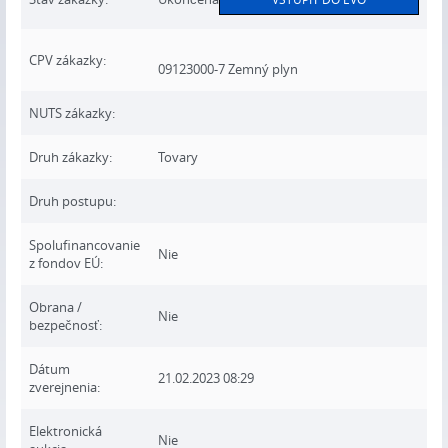
CPV zákazky:
09123000-7 Zemný plyn
NUTS zákazky:
Druh zákazky:
Tovary
Druh postupu:
Spolufinancovanie
Nie
z fondov EÚ:
Obrana /
Nie
bezpečnosť:
Dátum
21.02.2023 08:29
zverejnenia:
Elektronická
Nie