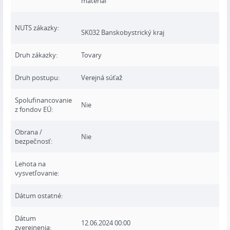
materiál
NUTS zákazky:
SK032 Banskobystrický kraj
Druh zákazky:
Tovary
Druh postupu:
Verejná súťaž
Spolufinancovanie
Nie
z fondov EÚ:
Obrana /
Nie
bezpečnosť:
Lehota na
vysvetľovanie:
Dátum ostatné:
Dátum
12.06.2024 00:00
zverejnenia: