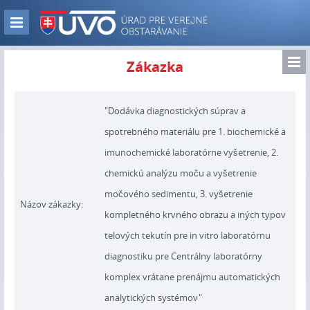
Skip
to
Zobraz
main
navigáciu
content
Zo
Zákazka
nav
"Dodávka diagnostických súprav a
spotrebného materiálu pre 1. biochemické a
imunochemické laboratórne vyšetrenie, 2.
chemickú analýzu moču a vyšetrenie
močového sedimentu, 3. vyšetrenie
Názov zákazky:
kompletného krvného obrazu a iných typov
telových tekutín pre in vitro laboratórnu
diagnostiku pre Centrálny laboratórny
komplex vrátane prenájmu automatických
analytických systémov"