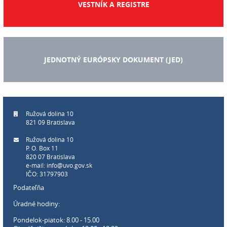
VESTNÍK A REGISTRE
JEDNOTNÝ EURÓPSKY DOKUMENT (JED)
Ružová dolina 10
821 09 Bratislava
Ružová dolina 10
P. O. Box 11
820 07 Bratislava
e-mail:
info@uvo.gov.sk
IČO: 31797903
Podateľňa
Úradné hodiny:
Pondelok-piatok: 8.00 - 15.00