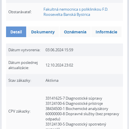
Fakultná nemocnica s poliklinikou F.D.
Obstarávateľ:
Roosevelta Banská Bystrica
Detail
Dokumenty
Oznámenia
Informácie
Dátum vytvorenia:
03.06.2024 15:59
Dátum poslednej
12.10.2024 23:02
aktualizácie:
Stav zákazky:
Aktívna
33141625-7 Diagnostické súpravy
33124100-6 Diagnostické prístroje
38434500-1 Biochemické analyzátory
CPV zákazky:
60000000-8 Dopravné služby (bez prepravy
odpadu)
33124130-5 Diagnostický spotrebný