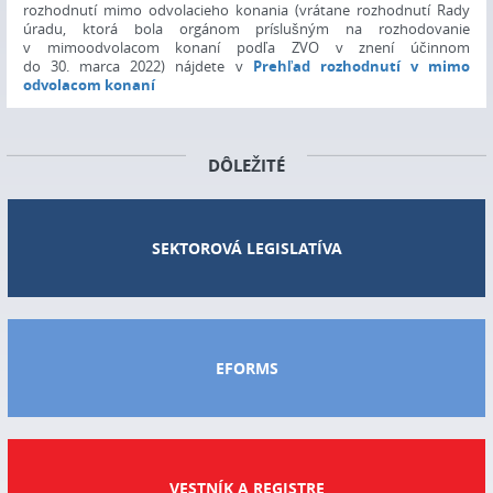
rozhodnutí mimo odvolacieho konania (vrátane rozhodnutí Rady
úradu, ktorá bola orgánom príslušným na rozhodovanie
v mimoodvolacom konaní podľa ZVO v znení účinnom
do 30. marca 2022) nájdete v
Prehľad rozhodnutí v mimo
odvolacom konaní
DÔLEŽITÉ
SEKTOROVÁ LEGISLATÍVA
EFORMS
VESTNÍK A REGISTRE