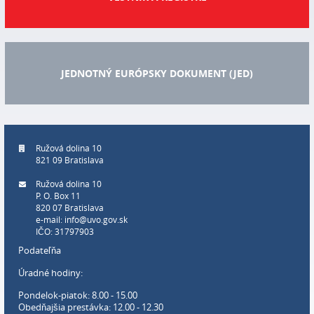
JEDNOTNÝ EURÓPSKY DOKUMENT (JED)
Ružová dolina 10
821 09 Bratislava
Ružová dolina 10
P. O. Box 11
820 07 Bratislava
e-mail:
info@uvo.gov.sk
IČO: 31797903
Podateľňa
Úradné hodiny:
Pondelok-piatok: 8.00 - 15.00
Obedňajšia prestávka: 12.00 - 12.30