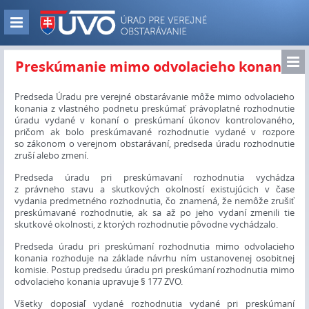
Skip
to
Zobraz
main
navigáciu
content
Zo
Preskúmanie mimo odvolacieho konania
nav
Predseda Úradu pre verejné obstarávanie môže mimo odvolacieho
konania z vlastného podnetu preskúmať právoplatné rozhodnutie
úradu vydané v konaní o preskúmaní úkonov kontrolovaného,
pričom ak bolo preskúmavané rozhodnutie vydané v rozpore
so zákonom o verejnom obstarávaní, predseda úradu rozhodnutie
zruší alebo zmení.
Predseda úradu pri preskúmavaní rozhodnutia vychádza
z právneho stavu a skutkových okolností existujúcich v čase
vydania predmetného rozhodnutia, čo znamená, že nemôže zrušiť
preskúmavané rozhodnutie, ak sa až po jeho vydaní zmenili tie
skutkové okolnosti, z ktorých rozhodnutie pôvodne vychádzalo.
Predseda úradu pri preskúmaní rozhodnutia mimo odvolacieho
konania rozhoduje na základe návrhu ním ustanovenej osobitnej
komisie. Postup predsedu úradu pri preskúmaní rozhodnutia mimo
odvolacieho konania upravuje § 177 ZVO.
Všetky doposiaľ vydané rozhodnutia vydané pri preskúmaní