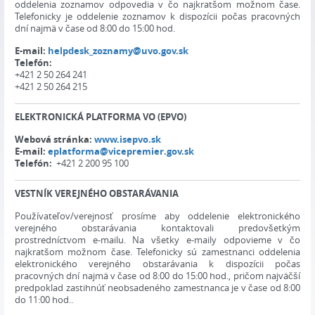
oddelenia zoznamov odpovedia v čo najkratšom možnom čase.
Telefonicky je oddelenie zoznamov k dispozícii počas pracovných
dní najmä v čase od 8:00 do 15:00 hod.
E-mail:
helpdesk_zoznamy@uvo.gov.sk
Telefón:
+421 2 50 264 241
+421 2 50 264 215
ELEKTRONICKÁ PLATFORMA VO (EPVO)
Webová stránka:
www.isepvo.sk
E-mail:
eplatforma@vicepremier.gov.sk
Telefón:
+421 2 200 95 100
VESTNÍK VEREJNÉHO OBSTARÁVANIA
Používateľov/verejnosť prosíme aby oddelenie elektronického
verejného obstarávania kontaktovali predovšetkým
prostredníctvom e-mailu. Na všetky e-maily odpovieme v čo
najkratšom možnom čase. Telefonicky sú zamestnanci oddelenia
elektronického verejného obstarávania k dispozícii počas
pracovných dní najmä v čase od 8:00 do 15:00 hod., pričom najväčší
predpoklad zastihnúť neobsadeného zamestnanca je v čase od 8:00
do 11:00 hod..