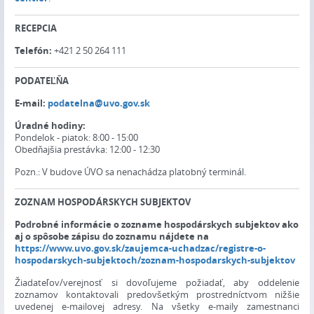
RECEPCIA
Telefón:
+421 2 50 264 111
PODATEĽŇA
E-mail:
podatelna@uvo.gov.sk
Úradné hodiny:
Pondelok - piatok: 8:00 - 15:00
Obedňajšia prestávka: 12:00 - 12:30
Pozn.: V budove ÚVO sa nenachádza platobný terminál.
ZOZNAM HOSPODÁRSKYCH SUBJEKTOV
Podrobné informácie o zozname hospodárskych subjektov ako
aj o spôsobe zápisu do zoznamu nájdete na
https://www.uvo.gov.sk/zaujemca-uchadzac/registre-o-
hospodarskych-subjektoch/zoznam-hospodarskych-subjektov
Žiadateľov/verejnosť si dovoľujeme požiadať, aby oddelenie
zoznamov kontaktovali predovšetkým prostredníctvom nižšie
uvedenej e-mailovej adresy. Na všetky e-maily zamestnanci