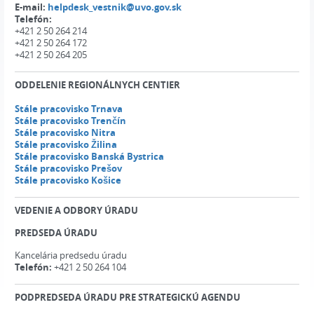
E-mail:
helpdesk_vestnik@uvo.gov.sk
Telefón:
+421 2 50 264 214
+421 2 50 264 172
+421 2 50 264 205
ODDELENIE REGIONÁLNYCH CENTIER
Stále pracovisko Trnava
Stále pracovisko Trenčín
Stále pracovisko Nitra
Stále pracovisko Žilina
Stále pracovisko Banská Bystrica
Stále pracovisko Prešov
Stále pracovisko Košice
VEDENIE A ODBORY ÚRADU
PREDSEDA ÚRADU
Kancelária predsedu úradu
Telefón:
+421 2 50 264 104
PODPREDSEDA ÚRADU PRE STRATEGICKÚ AGENDU