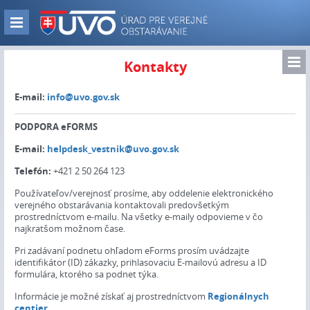
Skip
to
Zobraz
main
navigáciu
content
Zo
Kontakty
nav
E-mail:
info@uvo.gov.sk
PODPORA eFORMS
E-mail:
helpdesk_vestnik@uvo.gov.sk
Telefón:
+421 2 50 264 123
Používateľov/verejnosť prosíme, aby oddelenie elektronického
verejného obstarávania kontaktovali predovšetkým
prostredníctvom e-mailu. Na všetky e-maily odpovieme v čo
najkratšom možnom čase.
Pri zadávaní podnetu ohľadom eForms prosím uvádzajte
identifikátor (ID) zákazky, prihlasovaciu E-mailovú adresu a ID
formulára, ktorého sa podnet týka.
Informácie je možné získať aj prostredníctvom
Regionálnych
centier
.