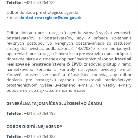
Telefón:
+421 2 50 264 122
Odbor dohľadu pre strategickú agendu:
E-mail:
dohlad.strategicke@uvo.gov.sk
Odbor dohľadu pre strategickú agendu zároveň vyzýva verejných
obstarávateľov a obstarávateľov, aby v prípade uplatnenia
revíznych postupov vo verejných obstarávaniach so statusom
strategická investícia podľa zákona č. 142/2024 Z. z. o mimoriadnych
opatreniach pre strategické investície a pre výstavbu transeurópskej
dopravnej siete a o zmene a doplnení niektorých zákonov,
ktoré sú
realizované prostredníctvom IS EPVO
, zriaďovali prístup v rámci
námietkového konania a kontroly na vyššie uvedený e-mail.
Zároveň prosíme verejnosť a účastníkov konania, aby odbor
dohľadu pre strategickú agendu kontaktovali predovšetkým
prostredníctvom vyššie uvedeného e-mailu. Na všetky e-maily
odpovieme v čo najkratšom možnom čase.
GENERÁLNA TAJOMNÍČKA SLUŽOBNÉHO ÚRADU
Telefón:
+421 2 50 264 193
ODBOR DIGITÁLNEJ AGENDY
Telefón:
+421 2 50 264 383