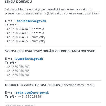
SEKCIA DOHĽADU
Sekcia dohľadu neposkytuje metodické usmernenia k zákonu
o verejnom obstarávaní, ani výklad zákona o verejnom obstarávaní.
E-mail:
dohlad@uvo.gov.sk
Telefón:
+421 2 50 264 140 - Kontrola
+421 2 50 264 176 - Kontrola
+421 2 50 264 533 - Námietky
+421 2 50 264 556 - Námietky
SPROSTREDKOVATEĽSKÝ ORGÁN PRE PROGRAM SLOVENSKO
E-mail:
uvoso@uvo.gov.sk
Telefón:
+421 2 50 264 242
+421 2 50 264 243
+421 2 50 264 244
ODBOR OPRAVNÝCH PROSTRIEDKOV
(Kancelária Rady úradu)
E-mail:
rada_uvo@uvo.gov.sk
Telefón:
+421 2 50 264 191