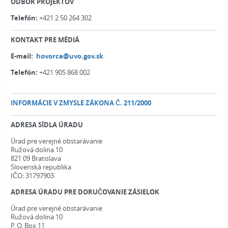
ODBOR PROJEKTOV
Telefón:
+421 2 50 264 302
KONTAKT PRE MÉDIÁ
E-mail:
hovorca@uvo.gov.sk
Telefón:
+421 905 868 002
INFORMÁCIE V ZMYSLE ZÁKONA Č. 211/2000
ADRESA SÍDLA ÚRADU
Úrad pre verejné obstarávanie
Ružová dolina 10
821 09 Bratislava
Slovenská republika
IČO: 31797903
ADRESA ÚRADU PRE DORUČOVANIE ZÁSIELOK
Úrad pre verejné obstarávanie
Ružová dolina 10
P. O. Box 11