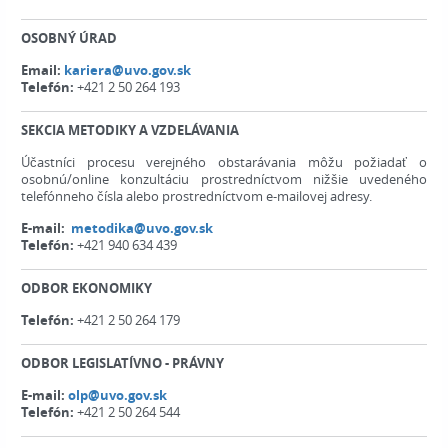
OSOBNÝ ÚRAD
Email:
kariera@uvo.gov.sk
Telefón:
+421 2 50 264 193
SEKCIA METODIKY A VZDELÁVANIA
Účastníci procesu verejného obstarávania môžu požiadať o
osobnú/online konzultáciu prostredníctvom nižšie uvedeného
telefónneho čísla alebo prostredníctvom e-mailovej adresy.
E-mail:
metodika@uvo.gov.sk
Telefón:
+421 940 634 439
ODBOR EKONOMIKY
Telefón:
+421 2 50 264 179
ODBOR LEGISLATÍVNO - PRÁVNY
E-mail:
olp@uvo.gov.sk
Telefón:
+421 2 50 264 544