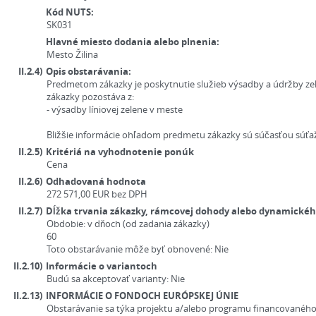
Kód NUTS:
SK031
Hlavné miesto dodania alebo plnenia:
Mesto Žilina
II.2.4)
Opis obstarávania:
Predmetom zákazky je poskytnutie služieb výsadby a údržby zel
zákazky pozostáva z:
- výsadby líniovej zelene v meste
Bližšie informácie ohľadom predmetu zákazky sú súčasťou súť
II.2.5)
Kritériá na vyhodnotenie ponúk
Cena
II.2.6)
Odhadovaná hodnota
272 571,00
EUR
bez DPH
II.2.7)
Dĺžka trvania zákazky, rámcovej dohody alebo dynamick
Obdobie:
v dňoch (od zadania zákazky)
60
Toto obstarávanie môže byť obnovené:
Nie
II.2.10)
Informácie o variantoch
Budú sa akceptovať varianty:
Nie
II.2.13)
INFORMÁCIE O FONDOCH EURÓPSKEJ ÚNIE
Obstarávanie sa týka projektu a/alebo programu financovaného