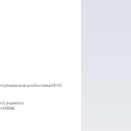
k/vyhladavanie-profilov/detail/8155
 či poplatkov
y/438086