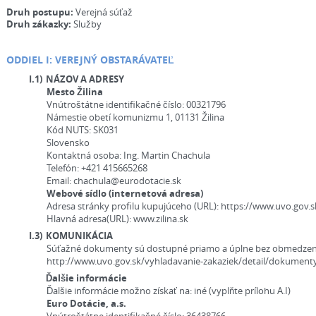
Druh postupu:
Verejná súťaž
Druh zákazky:
Služby
ODDIEL I: VEREJNÝ OBSTARÁVATEĽ
I.1)
NÁZOV A ADRESY
Mesto Žilina
Vnútroštátne identifikačné číslo:
00321796
Námestie obetí komunizmu 1, 01131 Žilina
Kód NUTS:
SK031
Slovensko
Kontaktná osoba:
Ing. Martin Chachula
Telefón:
+421 415665268
Email:
chachula@eurodotacie.sk
Webové sídlo (internetová adresa)
Adresa stránky profilu kupujúceho (URL):
https://www.uvo.gov.s
Hlavná adresa(URL):
www.zilina.sk
I.3)
KOMUNIKÁCIA
Súťažné dokumenty sú dostupné priamo a úplne bez obmedzení
http://www.uvo.gov.sk/vyhladavanie-zakaziek/detail/dokument
Ďalšie informácie
Ďalšie informácie možno získať na:
iné (vyplňte prílohu A.I)
Euro Dotácie, a.s.