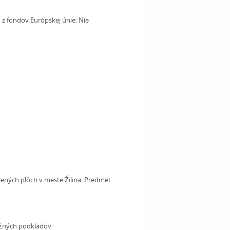
 z fondov Európskej únie:
Nie
ených plôch v meste Žilina. Predmet
ažných podkladov