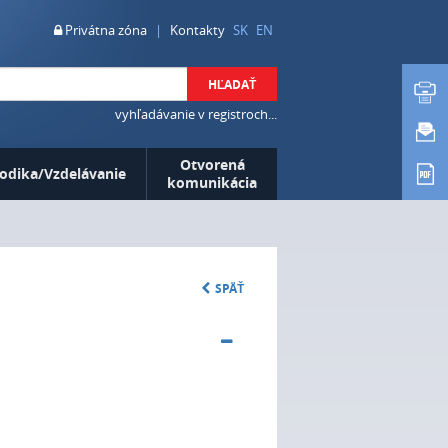
Privátna zóna
|
Kontakty
SK
EN
HĽADAŤ
vyhľadávanie v registroch...
Otvorená
odika/Vzdelávanie
komunikácia
SPÄŤ