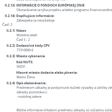
II.2.13)
INFORMÁCIE O FONDOCH EURÓPSKEJ ÚNIE
Obstarávanie sa týka projektu a/alebo programu financovaného
II.2.14)
Doplňujúce informácie:
Zábezpeka sa nevyžaduje.
Časť: 2
II.2.1)
Názov
Mobilná zeleň
Časť č.:
2
II.2.2)
Dodatočné kódy CPV
77310000-6
II.2.3)
Miesto vykonania
Kód NUTS:
SK031
Hlavné miesto dodania alebo plnenia:
Mesto Žilina
II.2.4)
Opis obstarávania:
Predmetom zákazky je poskytnutie služieb výsadby a údržby zel
zákazky pozostáva z:
- mobilnej zelene
Bližšie informácie ohľadom predmetu zákazky sú súčasťou súť