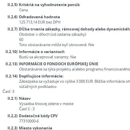
II.2.5)
Kritériá na vyhodnotenie ponúk
Cena
II.2.6)
Odhadovaná hodnota
125 713,14
EUR
bez DPH
II.2.7)
Dĺžka trvania zákazky, rámcovej dohody alebo dynamick
Obdobie:
v dňoch (od zadania zákazky)
60
Toto obstarávanie môže byť obnovené:
Nie
II.2.10)
Informácie o variantoch
Budú sa akceptovať varianty:
Nie
II.2.13)
INFORMÁCIE O FONDOCH EURÓPSKEJ ÚNIE
Obstarávanie sa týka projektu a/alebo programu financovaného
II.2.14)
Doplňujúce informácie:
Zábezpeka sa vyžaduje vo výške 3 000 EUR. Bližšie informácie 
súťažných podkladov.
Časť: 3
II.2.1)
Názov
Výsadba líniovej zelene v meste
Časť č.:
3
II.2.2)
Dodatočné kódy CPV
77310000-6
II.2.3)
Miesto vykonania