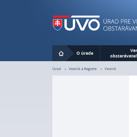
Skip
to
main
content
Ver
O úrade
obstarávateľ
Úvod
Vestník a Registre
Vestník