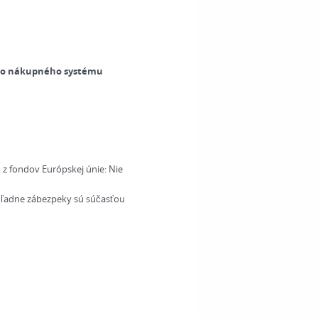
ého nákupného systému
 z fondov Európskej únie:
Nie
ohľadne zábezpeky sú súčasťou