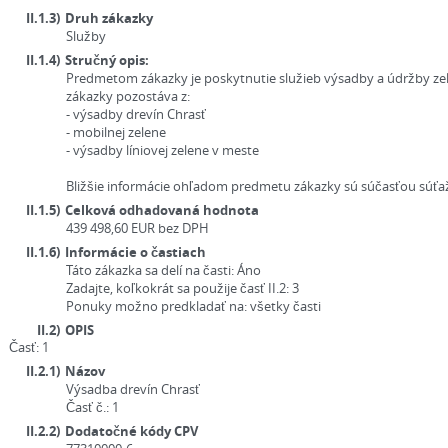
II.1.3)
Druh zákazky
Služby
II.1.4)
Stručný opis:
Predmetom zákazky je poskytnutie služieb výsadby a údržby zel
zákazky pozostáva z:
- výsadby drevín Chrasť
- mobilnej zelene
- výsadby líniovej zelene v meste
Bližšie informácie ohľadom predmetu zákazky sú súčasťou súť
II.1.5)
Celková odhadovaná hodnota
439 498,60
EUR
bez DPH
II.1.6)
Informácie o častiach
Táto zákazka sa delí na časti:
Áno
Zadajte, koľkokrát sa použije časť II.2:
3
Ponuky možno predkladať na:
všetky časti
II.2)
OPIS
Časť: 1
II.2.1)
Názov
Výsadba drevín Chrasť
Časť č.:
1
II.2.2)
Dodatočné kódy CPV