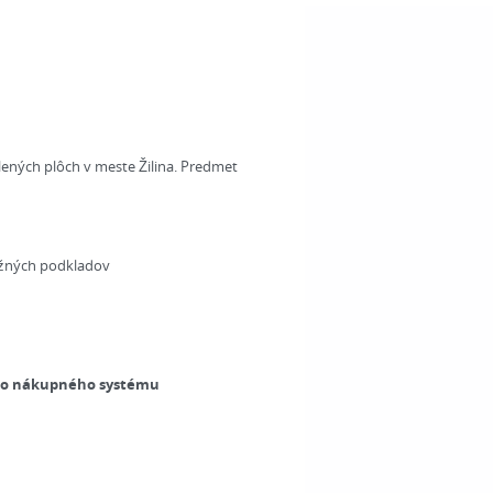
ených plôch v meste Žilina. Predmet
ažných podkladov
ého nákupného systému