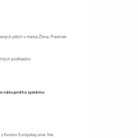
ených plôch v meste Žilina. Predmet
ažných podkladov
ého nákupného systému
 z fondov Európskej únie:
Nie