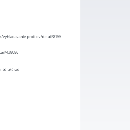
k/vyhladavanie-profilov/detail/8155
tail/438086
entúra/úrad