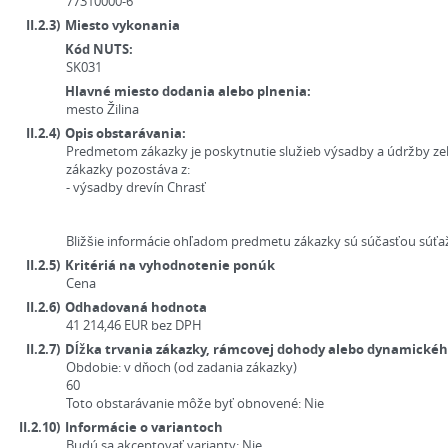
77310000-6
II.2.3)
Miesto vykonania
Kód NUTS:
SK031
Hlavné miesto dodania alebo plnenia:
mesto Žilina
II.2.4)
Opis obstarávania:
Predmetom zákazky je poskytnutie služieb výsadby a údržby zel
zákazky pozostáva z:
- výsadby drevín Chrasť
Bližšie informácie ohľadom predmetu zákazky sú súčasťou súť
II.2.5)
Kritériá na vyhodnotenie ponúk
Cena
II.2.6)
Odhadovaná hodnota
41 214,46
EUR
bez DPH
II.2.7)
Dĺžka trvania zákazky, rámcovej dohody alebo dynamick
Obdobie:
v dňoch (od zadania zákazky)
60
Toto obstarávanie môže byť obnovené:
Nie
II.2.10)
Informácie o variantoch
Budú sa akceptovať varianty:
Nie