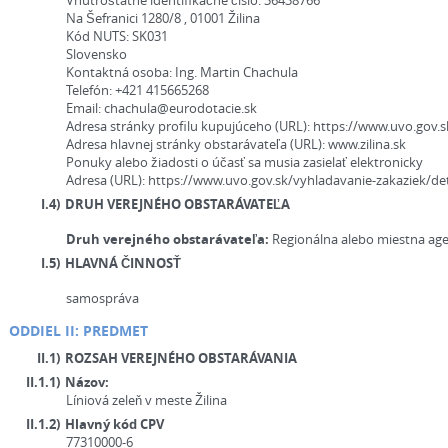
Vnútroštátne identifikačné číslo:
36438766
Na Šefranici 1280/8 , 01001 Žilina
Kód NUTS:
SK031
Slovensko
Kontaktná osoba:
Ing. Martin Chachula
Telefón:
+421 415665268
Email:
chachula@eurodotacie.sk
Adresa stránky profilu kupujúceho (URL):
https://www.uvo.gov.s
Adresa hlavnej stránky obstarávateľa (URL):
www.zilina.sk
Ponuky alebo žiadosti o účasť sa musia zasielať elektronicky
Adresa (URL):
https://www.uvo.gov.sk/vyhladavanie-zakaziek/de
I.4)
DRUH VEREJNÉHO OBSTARÁVATEĽA
Druh verejného obstarávateľa:
Regionálna alebo miestna ag
I.5)
HLAVNÁ ČINNOSŤ
samospráva
ODDIEL II: PREDMET
II.1)
ROZSAH VEREJNÉHO OBSTARÁVANIA
II.1.1)
Názov:
Líniová zeleň v meste Žilina
II.1.2)
Hlavný kód CPV
77310000-6