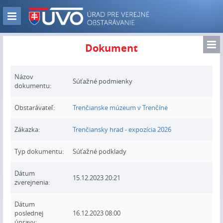
Skip
to
Zobraz
main
navigáciu
content
Zo
Dokument
nav
Názov
Súťažné podmienky
dokumentu:
Obstarávateľ:
Trenčianske múzeum v Trenčíne
Zákazka:
Trenčiansky hrad - expozícia 2026
Typ dokumentu:
Súťažné podklady
Dátum
15.12.2023 20:21
zverejnenia:
Dátum
poslednej
16.12.2023 08:00
úpravy: