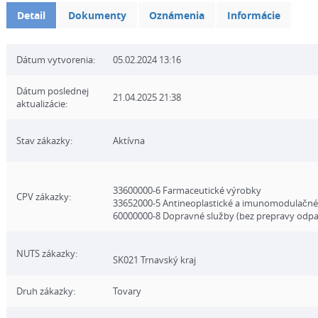
Detail
Dokumenty
Oznámenia
Informácie
Dátum vytvorenia:
05.02.2024 13:16
Dátum poslednej
21.04.2025 21:38
aktualizácie:
Stav zákazky:
Aktívna
33600000-6 Farmaceutické výrobky
CPV zákazky:
33652000-5 Antineoplastické a imunomodulačné 
60000000-8 Dopravné služby (bez prepravy odp
NUTS zákazky:
SK021 Trnavský kraj
Druh zákazky:
Tovary