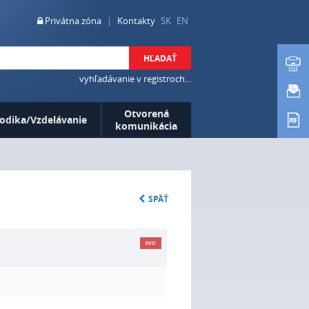
Privátna zóna
|
Kontakty
SK
EN
HĽADAŤ
vyhľadávanie v registroch...
Otvorená
odika/Vzdelávanie
komunikácia
SPÄŤ
EVO