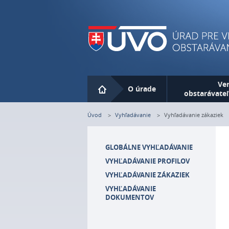
Skip
to
main
content
Ver
O úrade
obstarávateľ
Úvod
Vyhľadávanie
Vyhľadávanie zákaziek
GLOBÁLNE VYHĽADÁVANIE
VYHĽADÁVANIE PROFILOV
VYHĽADÁVANIE ZÁKAZIEK
VYHĽADÁVANIE
DOKUMENTOV