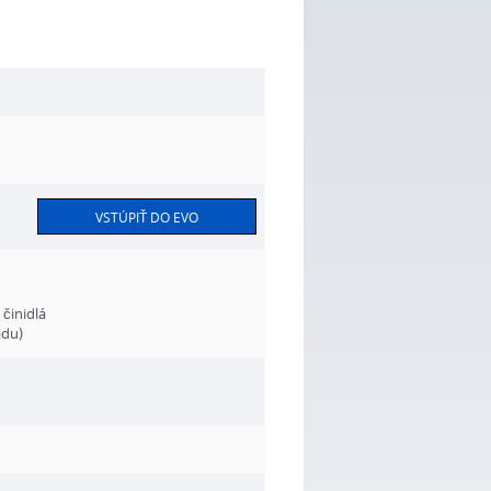
VSTÚPIŤ DO EVO
činidlá
adu)