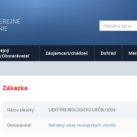
ejný
Záujemca/Uchádzač
Dohľad
Met
/Obstarávateľ
Zákazka
Názov zákazky:
LIEKY PRE BIOLOGICKÚ LIEČBU 2024
Obstarávateľ:
Národný ústav reumatických chorôb